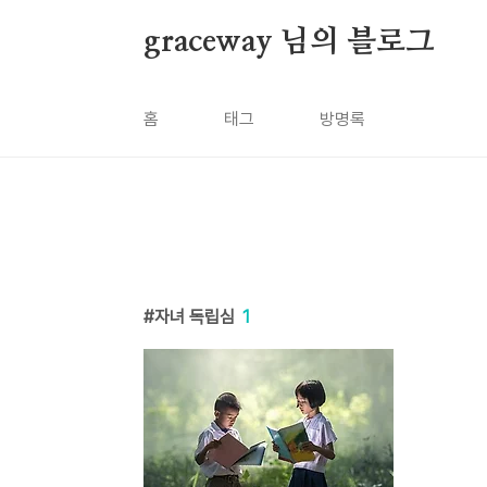
본문 바로가기
graceway 님의 블로그
홈
태그
방명록
자녀 독립심
1