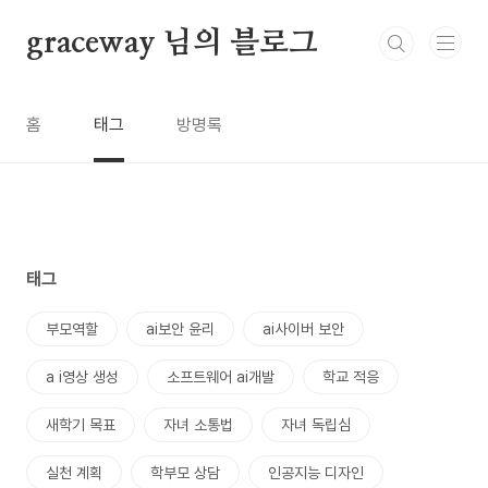
본문 바로가기
graceway 님의 블로그
홈
태그
방명록
태그
부모역할
ai보안 윤리
ai사이버 보안
a i영상 생성
소프트웨어 ai개발
학교 적응
새학기 목표
자녀 소통법
자녀 독립심
실천 계획
학부모 상담
인공지능 디자인