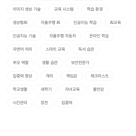
이미지 생성 기술
교육 시스템
학습 환경
생성형AI
자율주행 AI
인공지능 학습
AI교육
인공지능 기술
자율주행 자동차
온라인 학습
자연어 처리
스마트 교육
독서 습관
부모 역할
생활 습관
보안전문가
집중력 향상
격려
책임감
체크리스트
학교생활
새학기
자녀교육
불안감
시간관리
칭찬
집중력